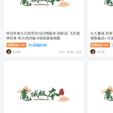
怀旧年兽久久防官仿1比3W版本-四职业-飞升成
久久魔域 所有
神任务-吃火鸡功能-6张练级场地图
领取极品+12顶
服最高ＶＩＰ
付费资源
98
老端版本库
付费资源
58
9天前
9天前
0
50
6