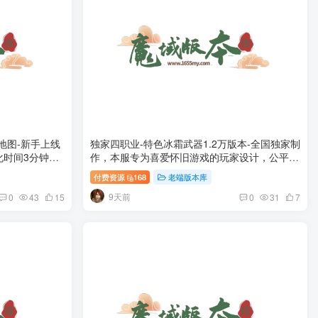
K地图-新手上线
独家四职业-特色冰霜武器1.2万版本-全国独家制
孵化时间3分钟！
作，本服专为喜爱怀旧游戏的玩家设计，公平公
哟）
正，长久开放，草根玩家的快乐
付费资源
168
老端版本库
9天前
0
43
15
0
31
7