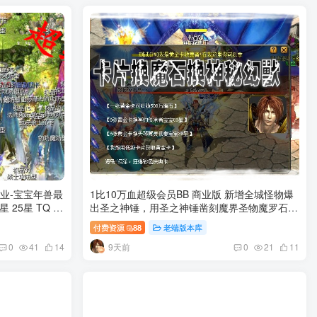
1比10万血超级会员BB 商业版 新增全城怪物爆
星 25星 TQ 游
出圣之神锤，用圣之神锤凿刻魔界圣物魔罗石
刻-凿毁获得本服贵所有重物品！
付费资源
88
老端版本库
9天前
0
41
14
0
21
11