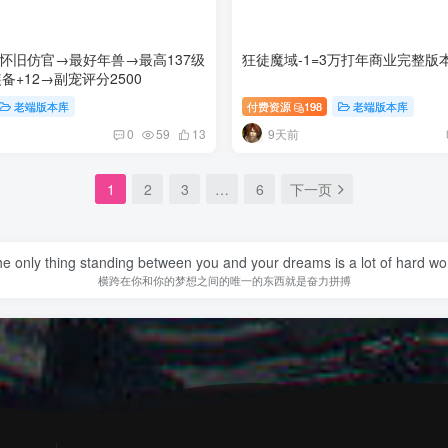
怀旧仿官→最好年兽→最高137级
狂徒魔域-1=3万打年商业完整版
备+12→副宠评分2500
老端版本库
付费资源
198
老端版本库
9天前
0
59
13
1
2
3
…
6
下一页
e only thing standing between you and your dreams is a lot of hard wo
横跨在你和你的梦想之间的唯一的东西就是奋力拼搏