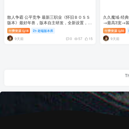
散人争霸 公平竞争 最新三职业《怀旧ＢＯＳＳ
久久魔域-经典
版本》最好年兽，版本自主研发，全新设置，真
→最高3宠→装
正完美无漏洞
付费资源
18
老端版本库
付费资源
55
9天前
9天前
0
57
15
Th