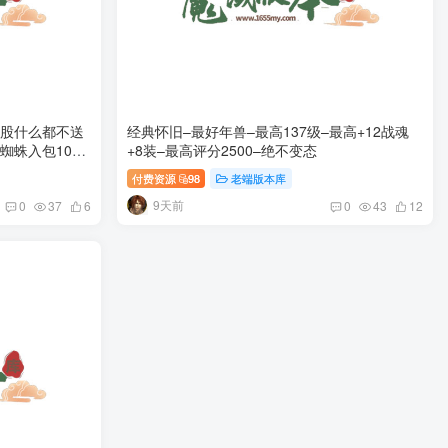
屁股什么都不送
经典怀旧–最好年兽–最高137级–最高+12战魂
蜘蛛入包100
+8装–最高评分2500–绝不变态
付费资源
98
老端版本库
9天前
0
37
6
0
43
12