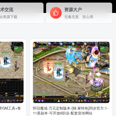
技术交流
资源大户
站资源下载
无毒无害、安心用
带GM工具+客
怀旧魔域-万元定制版本-[独 家特色]同步官方:1-
11星副本-可开放6职业-配套宣传网站