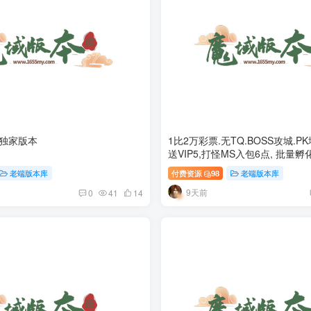
头独家版本
1比2万彩票.无TQ.BOSS攻城.P
送VIP5,打怪MS入包6点, 批量
E-BOX功能开放（玩家要学会用
老端版本库
付费资源
98
老端版本库
9天前
0
41
14