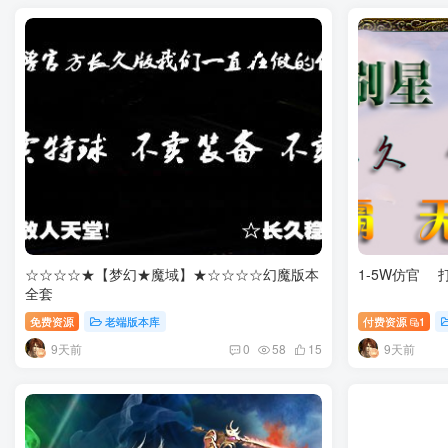
☆☆☆☆★【梦幻★魔域】★☆☆☆☆幻魔版本
1-5W仿官
全套
免费资源
老端版本库
付费资源
1
9天前
9天前
0
58
15