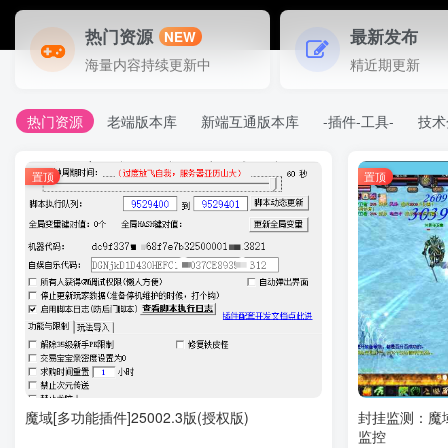
热门资源
最新发布
NEW
海量内容持续更新中
精近期更新
热门资源
老端版本库
新端互通版本库
-插件-工具-
技术
置顶
置顶
魔域[多功能插件]25002.3版(授权版)
封挂监测：魔
监控