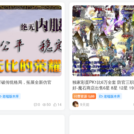
 打破传统格局，拓展全新仿官
独家彩蛋PK1比6万全套 防官三职业-宝宝年兽最
好-魔石商店出售6星 8星 12星 19
戏全系统运作
老端版本库
付费资源
88
老端版本库
9天前
0
50
14