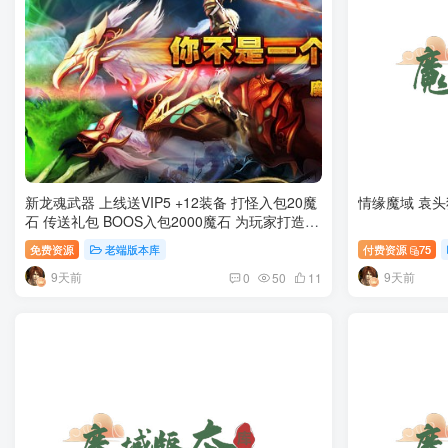
新龙魂武器 上线送VIP5 +12装备 打怪入包20魔
情缘魔域 袁
石 传送礼包 BOOS入包2000魔石 为玩家打造一
个公平轻松的起点。
免费资源
老端版本库
付费资源
75
9天前
9天前
0
50
11