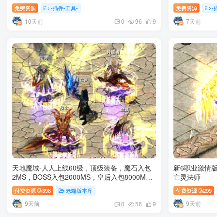
免费资源
-插件-工具-
免费资源
-
10天前
7天前
0
96
9
天地魔域-人人上线60级，顶级装备，魔石入包
新6职业激情
2MS，BOSS入包2000MS，皇后入包8000MS
亡灵法师
为玩家打造一个公平轻松的起点 VIP6 2倍、
付费资源
398
老端版本库
付费资源
299
VIP7 3倍
9天前
9天前
0
56
9