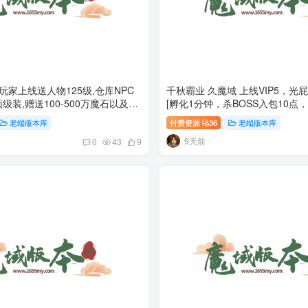
玩家上线送人物125级,仓库NPC
千秋霸业 久魔域 上线VIP5，光
级装,赠送100-500万魔石以及本
[孵化1分钟，杀BOSS入包10点，
７起步，PK超爽给力
点，随身NPC转送！]
老端版本库
付费资源
36
老端版本库
9天前
0
43
9