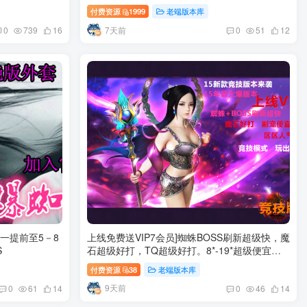
付费资源
1999
老端版本库
7天前
0
739
16
0
51
12
统一提前至5－8
上线免费送VIP7会员]蜘蛛BOSS刷新超级快，魔
S
石超级好打，TQ超级好打。8*-19*超级便宜。
25*超级便宜。一切的一切 只为巅峰对决！！！
付费资源
38
老端版本库
9天前
0
61
14
0
46
14