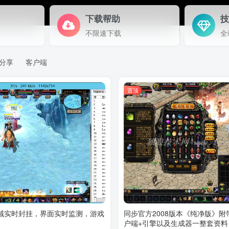
下载帮助
登录密码
不限速下载
全
找回密码
记住登录
分享
客户端
登录
社交账号登录
置顶
使用社交账号登录即表示同意
用户协议
、
隐私声明
域实时封挂，界面实时监测，游戏
同步官方2008版本《纯净版》附
户端+引擎以及生成器一整套资料