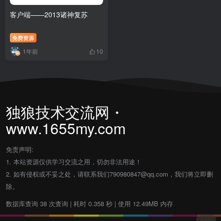
客户端——2013诸神复苏
免费资源
1年前
10
独狼技术交流网・
www.1655my.com
免责声明:
1. 本站资源仅供学习交流之用，切勿非法用途！
2. 如有侵权或不妥之处，请联系我们790980847@qq.com，我们将立即删
除。
数据库查询 38 次查询 | 耗时 0.358 秒 | 使用 12.49MB 内存