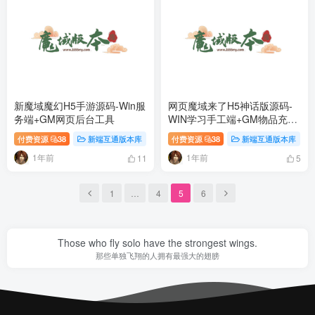
新魔域魔幻H5手游源码-Win服
网页魔域来了H5神话版源码-
务端+GM网页后台工具
WIN学习手工端+GM物品充值
后台
付费资源
38
新端互通版本库
付费资源
38
新端互通版本库
1年前
1年前
11
5
1
…
4
5
6
Those who fly solo have the strongest wings.
那些单独飞翔的人拥有最强大的翅膀