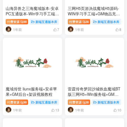
山海异兽之三海魔域版本-安卓
三网H5页游决战魔域H5源码-
PC互通版本-Win学习手工端源
WIN学习手工端+GM物品充值
码
后台
付费资源
98
新端互通版本库
付费资源
38
新端互通版本库
1年前
1年前
7
8
魔域传世 liunx服务端+安卓苹
雷霆传奇梦回沙城铁血魔域BT
果+GM后台+架设视频教程
版三网H5+Win服务端+GM授
权网页后台工具
付费资源
98
新端互通版本库
付费资源
38
新端互通版本库
1年前
1年前
13
10