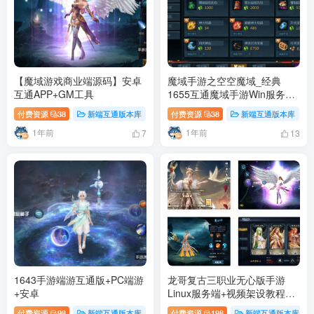
【魔域游戏商业端源码】安卓
魔域手游之空空魔域_经典
互通APP+GM工具
1655互通魔域手游Win服务端
+GM全套工具
付费资源
38
新端互通版本库
付费资源
38
新端互通版本库
1年前
1年前
7
13
1643手游端游互通版+PC端游
龙哥复古三职业无心版手游
+安卓
Linux服务端+视频架设教程
+GM工具配套+安卓版本
付费资源
98
新端互通版本库
付费资源
198
新端互通版本库