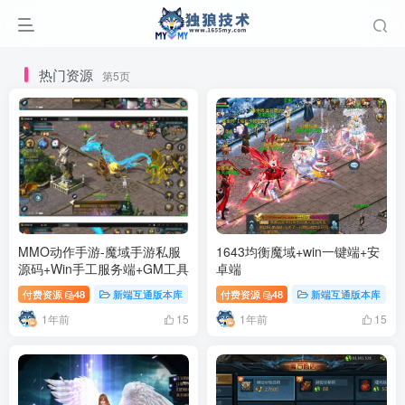
热门资源
第5页
MMO动作手游-魔域手游私服
1643均衡魔域+win一键端+安
源码+Win手工服务端+GM工具
卓端
付费资源
48
新端互通版本库
付费资源
48
新端互通版本库
1年前
1年前
15
15