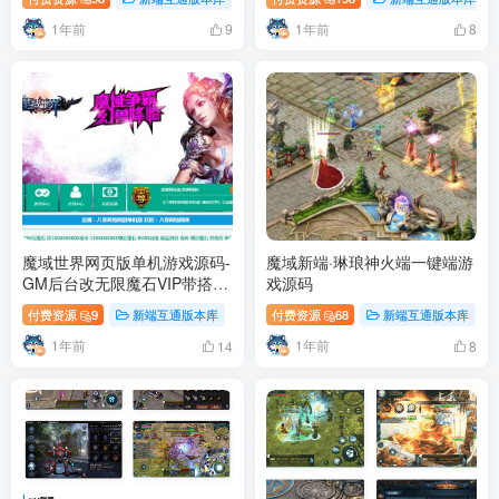
1年前
1年前
9
8
魔域世界网页版单机游戏源码-
魔域新端·琳琅神火端一键端游
GM后台改无限魔石VIP带搭建
戏源码
教程
付费资源
9
新端互通版本库
付费资源
68
新端互通版本库
1年前
1年前
14
8