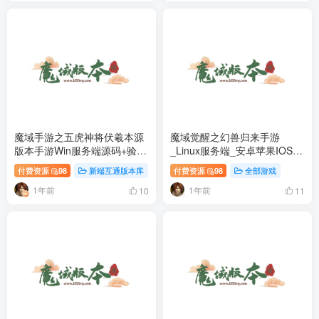
魔域手游之五虎神将伏羲本源
魔域觉醒之幻兽归来手游
版本手游Win服务端源码+验证
_Linux服务端_安卓苹果IOS双
+GM全套工具
端
付费资源
98
新端互通版本库
付费资源
98
全部游戏
1年前
1年前
10
11