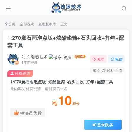
首页
全部游戏
老端版本库
正文
1:270魔石雨泡点版+炫酷坐骑+石头回收+打年+配
套工具
站长-独狼技术
关注
私信
1年前更新
0
103
5
付费资源
1:270魔石雨泡点版+炫酷坐骑+石头回收+打年+配套工具
登录
此内容为付费资源，请付费后查看
10
没有账号？立即注册
积分
用户名或邮箱
免费
VIP会员
登录购买
登录密码