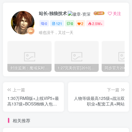
站长-独狼技术
关注
0
121
0
2
2.5W+
啥也没干，又过一天
封挂监测：魔域实时封挂，界面实时监测，游戏监控
1:27完美仿官[2010]+12星座幻兽+异能者职业+配套工具
上一篇
下一篇
1:30万RMB版+上线VIP5+最
人物等级最高125级+战法双
高137级+BOSS蜘蛛入包魔
职业+配套工具+网站
石+配套工具
相关推荐