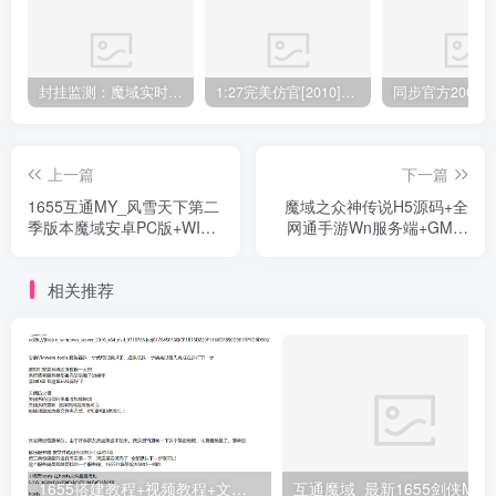
封挂监测：魔域实时封挂，界面实时监测，游戏监控
1:27完美仿官[2010]+12星座幻兽+异能者职业+配套工具
上一篇
下一篇
1655互通MY_风雪天下第二
魔域之众神传说H5源码+全
季版本魔域安卓PC版+WIN
网通手游Wn服务端+GM网
学习手工服务端+通用视频指
页后台工具
南_本地验证_GM助手
相关推荐
1655搭建教程+视频教程+文字教程
互通魔域_最新1655剑侠MY版本_安卓PC互通版本_Win学习手工端通